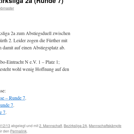
irksliga 2a (Runde 7)
ebmaster
ksliga 2a zum Abstiegsduell zwischen
th 2. Leider zogen die Fürther mit
n damit auf einen Abstiegsplatz ab.
-Eintracht N e.V. 1 – Platz 1;
besteht wohl wenig Hoffnung auf den
se:
sse – Runde 7
.
Runde 7
.
e 7
.
012/13
abgelegt und mit
2. Mannschaft
,
Bezirksliga 2A
,
Mannschaftskämpfe
für den
Permalink
.