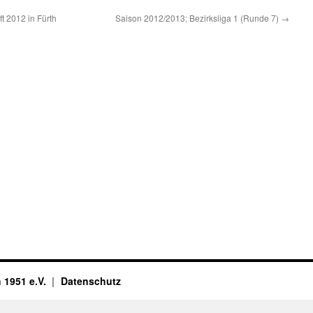
t 2012 in Fürth
Saison 2012/2013; Bezirksliga 1 (Runde 7)
→
 1951 e.V.
Datenschutz