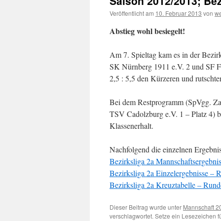
Saison 2012/2013; Bez
Veröffentlicht am
10. Februar 2013
von
w
Abstieg wohl besiegelt!
Am 7. Spieltag kam es in der Bezir
SK Nürnberg 1911 e.V. 2 und SF Für
2,5 : 5,5 den Kürzeren und rutschte
Bei dem Restprogramm (SpVgg. Zabo
TSV Cadolzburg e.V. 1 – Platz 4) 
Klassenerhalt.
Nachfolgend die einzelnen Ergebnis
Bezirksliga 2a Mannschaftsergebni
Bezirksliga 2a Einzelergebnisse – 
Bezirksliga 2a Kreuztabelle – Rund
Dieser Beitrag wurde unter
Mannschaft 2
verschlagwortet. Setze ein Lesezeichen 