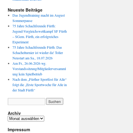
Neueste Beiträge
Das Jugendtraining macht im August
Sommerpause
75 Jahre Schachfreunde Fürth:
Jugend-Vergleichswettkampf SF Fürth
– SGem. Fürth, ein erfolgreiches
Experiment
75 Jahre Schachfreunde Fürth: Das
Schachelturnier ist wieder da! Toller
Neustart am Sa., 18.07.2026
Am Fr., 26.06.2026 wg.
Vorstandssitzung/Mitgliederversamml
ung kein Spielbetrieb
Nach dem „Fürther Sportfest für Alle“
folgt die „Erste Sportwoche für Alle in
der Stadt Fürth“
Archiv
Archiv
Impressum