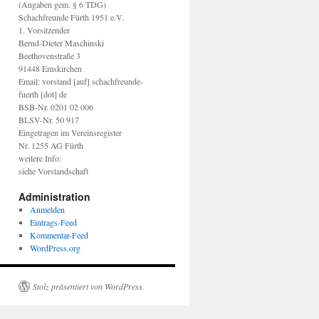
(Angaben gem. § 6 TDG)
Schachfreunde Fürth 1951 e.V.
1. Vorsitzender
Bernd-Dieter Maschinski
Beethovenstraße 3
91448 Emskirchen
Email: vorstand [auf] schachfreunde-
fuerth [dot] de
BSB-Nr. 0201 02 006
BLSV-Nr. 50 917
Eingetragen im Vereinsregister
Nr. 1255 AG Fürth
weitere Info:
siehe Vorstandschaft
Administration
Anmelden
Eintrags-Feed
Kommentar-Feed
WordPress.org
Stolz präsentiert von WordPress.