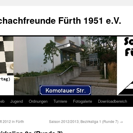
hachfreunde Fürth 1951 e.V.
ieb
Jugend
Ordnungen
Turniere
Fotogalerie
Downloadbereich
t 2012 in Fürth
Saison 2012/2013; Bezirksliga 1 (Runde 7)
→