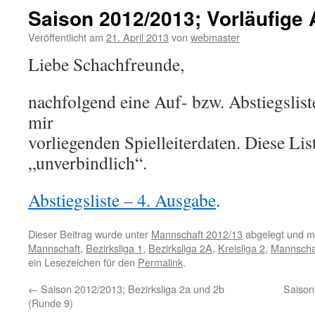
Saison 2012/2013; Vorläufige 
Veröffentlicht am
21. April 2013
von
webmaster
Liebe Schachfreunde,
nachfolgend eine Auf- bzw. Abstiegslis
mir
vorliegenden Spielleiterdaten. Diese List
„unverbindlich“.
Abstiegsliste – 4. Ausgabe
.
Dieser Beitrag wurde unter
Mannschaft 2012/13
abgelegt und m
Mannschaft
,
Bezirksliga 1
,
Bezirksliga 2A
,
Kreisliga 2
,
Mannscha
ein Lesezeichen für den
Permalink
.
←
Saison 2012/2013; Bezirksliga 2a und 2b
Saison
(Runde 9)