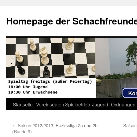
Zum
Inhalt
Homepage der Schachfreunde 
springen
Startseite
Vereinsdaten
Spielbetrieb
Jugend
Ordnungen
←
Saison 2012/2013; Bezirksliga 2a und 2b
Saison
(Runde 9)