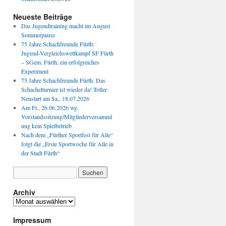
Neueste Beiträge
Das Jugendtraining macht im August
Sommerpause
75 Jahre Schachfreunde Fürth:
Jugend-Vergleichswettkampf SF Fürth
– SGem. Fürth, ein erfolgreiches
Experiment
75 Jahre Schachfreunde Fürth: Das
Schachelturnier ist wieder da! Toller
Neustart am Sa., 18.07.2026
Am Fr., 26.06.2026 wg.
Vorstandssitzung/Mitgliederversamml
ung kein Spielbetrieb
Nach dem „Fürther Sportfest für Alle“
folgt die „Erste Sportwoche für Alle in
der Stadt Fürth“
Archiv
Archiv
Impressum