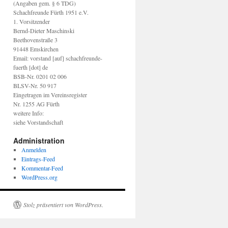
(Angaben gem. § 6 TDG)
Schachfreunde Fürth 1951 e.V.
1. Vorsitzender
Bernd-Dieter Maschinski
Beethovenstraße 3
91448 Emskirchen
Email: vorstand [auf] schachfreunde-
fuerth [dot] de
BSB-Nr. 0201 02 006
BLSV-Nr. 50 917
Eingetragen im Vereinsregister
Nr. 1255 AG Fürth
weitere Info:
siehe Vorstandschaft
Administration
Anmelden
Eintrags-Feed
Kommentar-Feed
WordPress.org
Stolz präsentiert von WordPress.