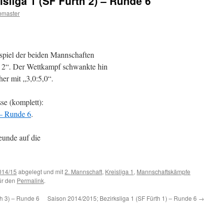
sliga 1 (SF Fürth 2) – Runde 6
master
spiel der beiden Mannschaften
 2“. Der Wettkampf schwankte hin
er mit „3,0:5,0“.
se (komplett):
 – Runde 6
.
eunde auf die
014/15
abgelegt und mit
2. Mannschaft
,
Kreisliga 1
,
Mannschaftskämpfe
für den
Permalink
.
th 3) – Runde 6
Saison 2014/2015; Bezirksliga 1 (SF Fürth 1) – Runde 6
→