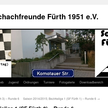
hachfreunde Fürth 1951 e.V.
ieb
Jugend
Ordnungen
Turniere
Fotogalerie
Downloadbereich
th 3) – Runde 6
Saison 2014/2015; Bezirksliga 1 (SF Fürth 1) – Runde 6
→