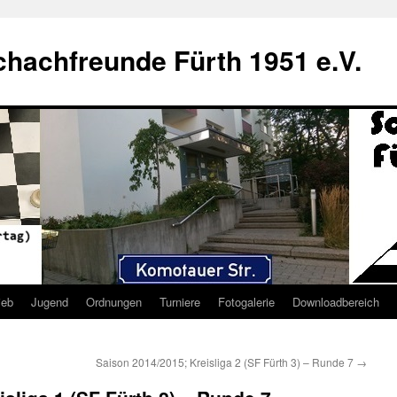
hachfreunde Fürth 1951 e.V.
ieb
Jugend
Ordnungen
Turniere
Fotogalerie
Downloadbereich
Saison 2014/2015; Kreisliga 2 (SF Fürth 3) – Runde 7
→