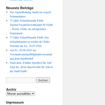
Neueste Beiträge
Das Jugendtraining macht im August
Sommerpause
75 Jahre Schachfreunde Fürth:
Jugend-Vergleichswettkampf SF Fürth
– SGem. Fürth, ein erfolgreiches
Experiment
75 Jahre Schachfreunde Fürth: Das
Schachelturnier ist wieder da! Toller
Neustart am Sa., 18.07.2026
Am Fr., 26.06.2026 wg.
Vorstandssitzung/Mitgliederversamml
ung kein Spielbetrieb
Nach dem „Fürther Sportfest für Alle“
folgt die „Erste Sportwoche für Alle in
der Stadt Fürth“
Archiv
Archiv
Impressum