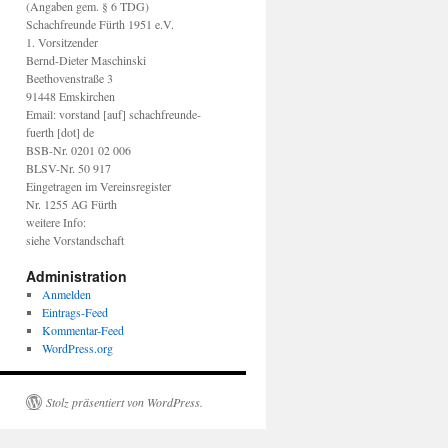
(Angaben gem. § 6 TDG)
Schachfreunde Fürth 1951 e.V.
1. Vorsitzender
Bernd-Dieter Maschinski
Beethovenstraße 3
91448 Emskirchen
Email: vorstand [auf] schachfreunde-
fuerth [dot] de
BSB-Nr. 0201 02 006
BLSV-Nr. 50 917
Eingetragen im Vereinsregister
Nr. 1255 AG Fürth
weitere Info:
siehe Vorstandschaft
Administration
Anmelden
Eintrags-Feed
Kommentar-Feed
WordPress.org
Stolz präsentiert von WordPress.