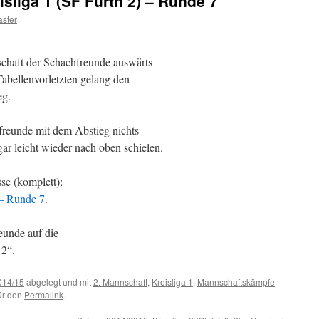
sliga 1 (SF Fürth 2) – Runde 7
ster
schaft der Schachfreunde auswärts
Tabellenvorletzten gelang den
eg.
freunde mit dem Abstieg nichts
r leicht wieder nach oben schielen.
se (komplett):
 – Runde 7
.
eunde auf die
2“.
014/15
abgelegt und mit
2. Mannschaft
,
Kreisliga 1
,
Mannschaftskämpfe
für den
Permalink
.