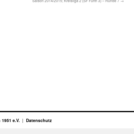
Saison 2014/2015; Kreisliga 2 (SF Fürth 3) – Runde 7
→
 1951 e.V.
Datenschutz