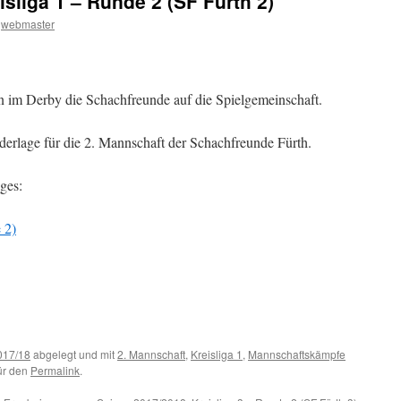
sliga 1 – Runde 2 (SF Fürth 2)
webmaster
en im Derby die Schachfreunde auf die Spielgemeinschaft.
derlage für die 2. Mannschaft der Schachfreunde Fürth.
ges:
 2)
017/18
abgelegt und mit
2. Mannschaft
,
Kreisliga 1
,
Mannschaftskämpfe
für den
Permalink
.