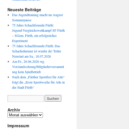
Neueste Beiträge
Das Jugendtraining macht im August
Sommerpause
75 Jahre Schachfreunde Fürth:
Jugend-Vergleichswettkampf SF Fürth
– SGem. Fürth, ein erfolgreiches
Experiment
75 Jahre Schachfreunde Fürth: Das
Schachelturnier ist wieder da! Toller
Neustart am Sa., 18.07.2026
Am Fr., 26.06.2026 wg.
Vorstandssitzung/Mitgliederversamml
ung kein Spielbetrieb
Nach dem „Fürther Sportfest für Alle“
folgt die „Erste Sportwoche für Alle in
der Stadt Fürth“
Archiv
Archiv
Impressum