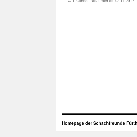
←
1. Offenen Blitzturnier am 03.11.2017 
Homepage der Schachfreunde Fürth