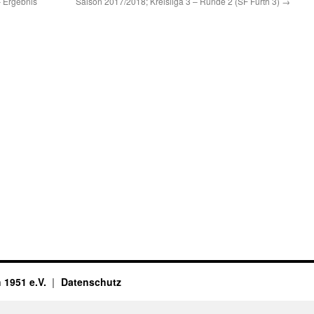
– Ergebnis
Saison 2017/2018; Kreisliga 3 – Runde 2 (SF Fürth 3)
→
 1951 e.V.
Datenschutz