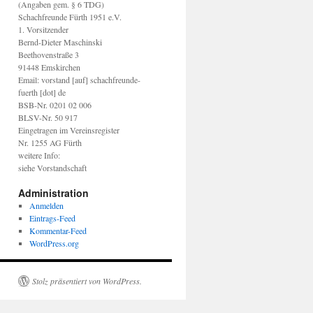
(Angaben gem. § 6 TDG)
Schachfreunde Fürth 1951 e.V.
1. Vorsitzender
Bernd-Dieter Maschinski
Beethovenstraße 3
91448 Emskirchen
Email: vorstand [auf] schachfreunde-
fuerth [dot] de
BSB-Nr. 0201 02 006
BLSV-Nr. 50 917
Eingetragen im Vereinsregister
Nr. 1255 AG Fürth
weitere Info:
siehe Vorstandschaft
Administration
Anmelden
Eintrags-Feed
Kommentar-Feed
WordPress.org
Stolz präsentiert von WordPress.