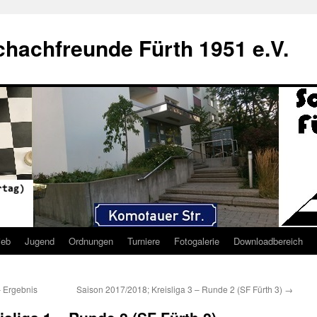
hachfreunde Fürth 1951 e.V.
ieb
Jugend
Ordnungen
Turniere
Fotogalerie
Downloadbereich
– Ergebnis
Saison 2017/2018; Kreisliga 3 – Runde 2 (SF Fürth 3)
→