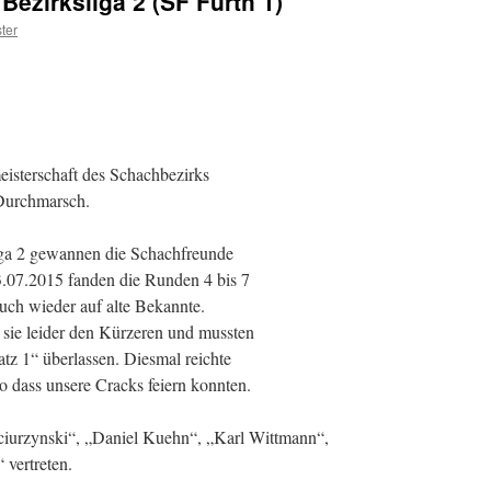
Bezirksliga 2 (SF Fürth 1)
ter
isterschaft des Schachbezirks
 Durchmarsch.
iga 2 gewannen die Schachfreunde
3.07.2015 fanden die Runden 4 bis 7
 auch wieder auf alte Bekannte.
ie leider den Kürzeren und mussten
atz 1“ überlassen. Diesmal reichte
o dass unsere Cracks feiern konnten.
urzynski“, „Daniel Kuehn“, „Karl Wittmann“,
 vertreten.