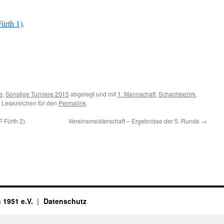
ürth 1)
.
e
,
Sonstige Turniere 2015
abgelegt und mit
1. Mannschaft
,
Schachbezirk
,
n Lesezeichen für den
Permalink
.
 Fürth 2)
Vereinsmeisterschaft – Ergebnisse der 5. Runde
→
 1951 e.V.
Datenschutz