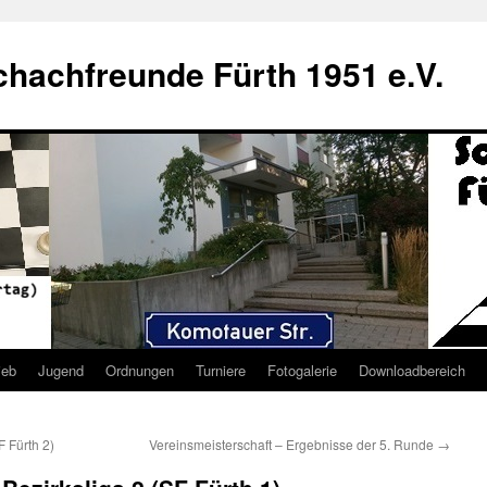
hachfreunde Fürth 1951 e.V.
ieb
Jugend
Ordnungen
Turniere
Fotogalerie
Downloadbereich
 Fürth 2)
Vereinsmeisterschaft – Ergebnisse der 5. Runde
→