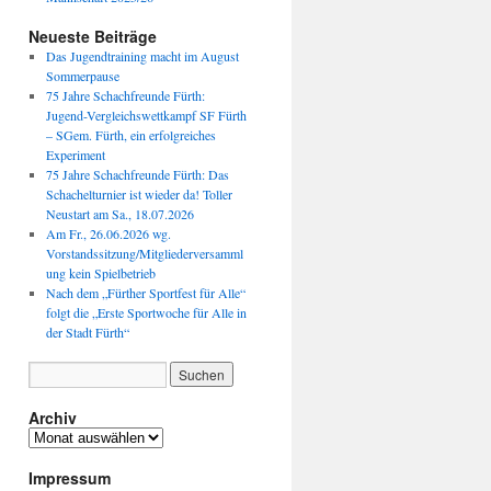
Neueste Beiträge
Das Jugendtraining macht im August
Sommerpause
75 Jahre Schachfreunde Fürth:
Jugend-Vergleichswettkampf SF Fürth
– SGem. Fürth, ein erfolgreiches
Experiment
75 Jahre Schachfreunde Fürth: Das
Schachelturnier ist wieder da! Toller
Neustart am Sa., 18.07.2026
Am Fr., 26.06.2026 wg.
Vorstandssitzung/Mitgliederversamml
ung kein Spielbetrieb
Nach dem „Fürther Sportfest für Alle“
folgt die „Erste Sportwoche für Alle in
der Stadt Fürth“
Archiv
Archiv
Impressum