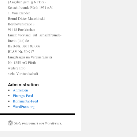
(Angaben gem. § 6 TDG)
Schachfreunde Fürth 1951 e.V.
1. Vorsitzender
Bernd-Dieter Maschinski
Beethovenstraße 3
91448 Emskirchen
Email: vorstand [auf] schachfreunde-
fuerth [dot] de
BSB-Nr. 0201 02 006
BLSV-Nr. 50 917
Eingetragen im Vereinsregister
Nr. 1255 AG Fürth
weitere Info:
siehe Vorstandschaft
Administration
Anmelden
Eintrags-Feed
Kommentar-Feed
WordPress.org
Stolz präsentiert von WordPress.