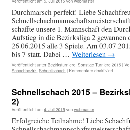
Veröffentlicht am
5. Juli 2015
von
webmaster
Durchmarsch perfekt! Liebe Schachfreu
Schnellschachmannschaftsmeisterschaft
schaffte unsere 1. Mannschaft den Dur
Aufstieg in die Bezirksliga 2 gewannen
26.06.2015 alle 3 Spiele. Am 03.07.20
bis 7 statt. Dabei …
Weiterlesen
→
Veröffentlicht unter
Bezirksturniere
,
Sonstige Turniere 2015
|
Ve
für
Schachbezirk
,
Schnellschach
|
Kommentare deaktiviert
Schnells
2015
–
Schnellschach 2015 – Bezirksl
Bezirksli
2)
2
(SF
Veröffentlicht am
4. Juli 2015
von
webmaster
Fürth
1)
Erfolgreiche Teilnahme! Liebe Schachfr
Schnellschachmannschaftsmeisterschaft