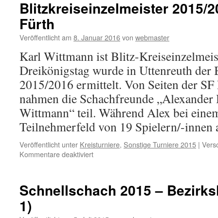
Blitzkreiseinzelmeister 2015
Fürth
Veröffentlicht am
8. Januar 2016
von
webmaster
Karl Wittmann ist Blitz-Kreiseinzelme
Dreikönigstag wurde in Uttenreuth der 
2015/2016 ermittelt. Von Seiten der SF
nahmen die Schachfreunde „Alexander
Wittmann“ teil. Während Alex bei eine
Teilnehmerfeld von 19 Spielern/-inne
Veröffentlicht unter
Kreisturniere
,
Sonstige Turniere 2015
|
Versc
für
Kommentare deaktiviert
Blitzkreiseinzelmeister
2015/2016
kommt
Schnellschach 2015 – Bezirksl
aus
1)
Fürth