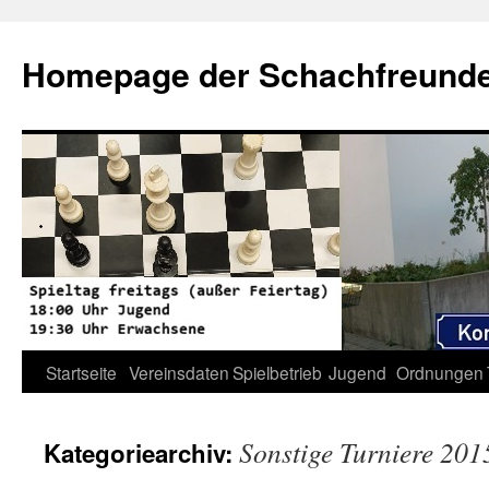
Zum
Inhalt
Homepage der Schachfreunde 
springen
Startseite
Vereinsdaten
Spielbetrieb
Jugend
Ordnungen
Sonstige Turniere 201
Kategoriearchiv: