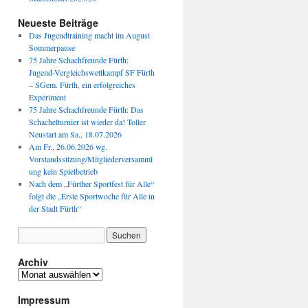
Neueste Beiträge
Das Jugendtraining macht im August
Sommerpause
75 Jahre Schachfreunde Fürth:
Jugend-Vergleichswettkampf SF Fürth
– SGem. Fürth, ein erfolgreiches
Experiment
75 Jahre Schachfreunde Fürth: Das
Schachelturnier ist wieder da! Toller
Neustart am Sa., 18.07.2026
Am Fr., 26.06.2026 wg.
Vorstandssitzung/Mitgliederversamml
ung kein Spielbetrieb
Nach dem „Fürther Sportfest für Alle“
folgt die „Erste Sportwoche für Alle in
der Stadt Fürth“
Archiv
Archiv
Impressum