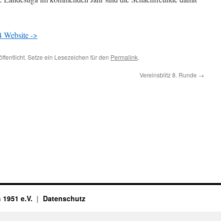
B Website ->
ffentlicht. Setze ein Lesezeichen für den
Permalink
.
Vereinsblitz 8. Runde
→
 1951 e.V.
Datenschutz