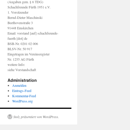
(Angaben gem. § 6 TDG)
Schachfreunde Fürth 1951 e.V.
1. Vorsitzender
Bernd-Dieter Maschinski
Beethovenstraße 3
91448 Emskirchen
Email: vorstand [auf] schachfreunde-
fuerth [dot] de
BSB-Nr. 0201 02 006
BLSV-Nr. 50 917
Eingetragen im Vereinsregister
Nr. 1255 AG Fürth
weitere Info:
siehe Vorstandschaft
Administration
Anmelden
Eintrags-Feed
Kommentar-Feed
WordPress.org
Stolz präsentiert von WordPress.