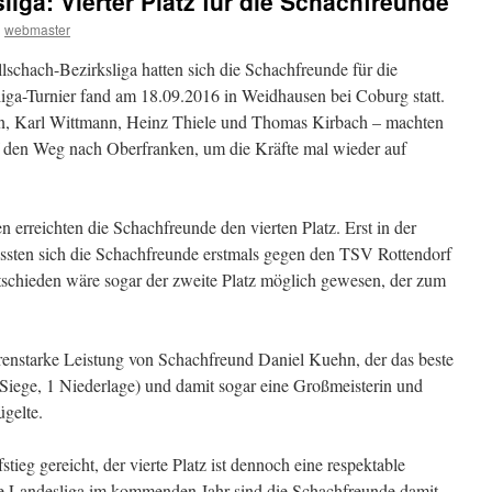
iga: Vierter Platz für die Schachfreunde
n
webmaster
lschach-Bezirksliga hatten sich die Schachfreunde für die
liga-Turnier fand am 18.09.2016 in Weidhausen bei Coburg statt.
n, Karl Wittmann, Heinz Thiele und Thomas Kirbach – machten
auf den Weg nach Oberfranken, um die Kräfte mal wieder auf
erreichten die Schachfreunde den vierten Platz. Erst in der
ssten sich die Schachfreunde erstmals gegen den TSV Rottendorf
schieden wäre sogar der zweite Platz möglich gewesen, der zum
.
renstarke Leistung von Schachfreund Daniel Kuehn, der das beste
6 Siege, 1 Niederlage) und damit sogar eine Großmeisterin und
ügelte.
stieg gereicht, der vierte Platz ist dennoch eine respektable
ie Landesliga im kommenden Jahr sind die Schachfreunde damit