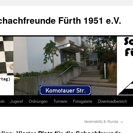
hachfreunde Fürth 1951 e.V.
ieb
Jugend
Ordnungen
Turniere
Fotogalerie
Downloadbereich
Vereinsblitz 8. Runde
→