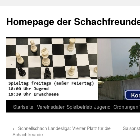
Zum
Inhalt
Homepage der Schachfreunde 
springen
Startseite
Vereinsdaten
Spielbetrieb
Jugend
Ordnungen
←
Schnellschach Landesliga: Vierter Platz für die
Saisonst
Schachfreunde