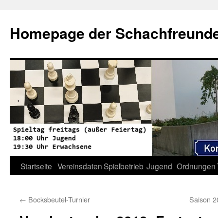
Zum
Inhalt
Homepage der Schachfreunde 
springen
Startseite
Vereinsdaten
Spielbetrieb
Jugend
Ordnungen
←
Bocksbeutel-Turnier
Saison 2